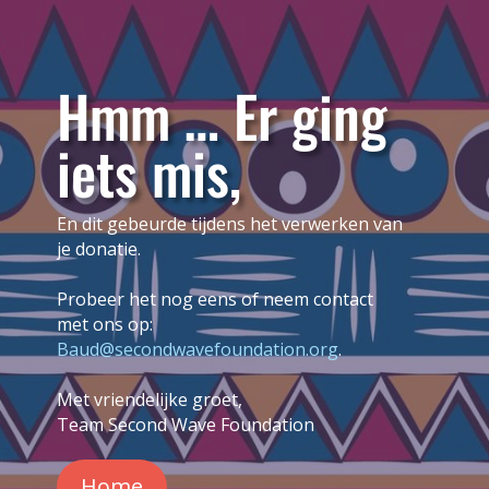
Hmm … Er ging
iets mis,
En dit gebeurde tijdens het verwerken van
je donatie.
Probeer het nog eens of neem contact
met ons op:
Baud@secondwavefoundation.org
.
Met vriendelijke groet,
Team Second Wave Foundation
Home